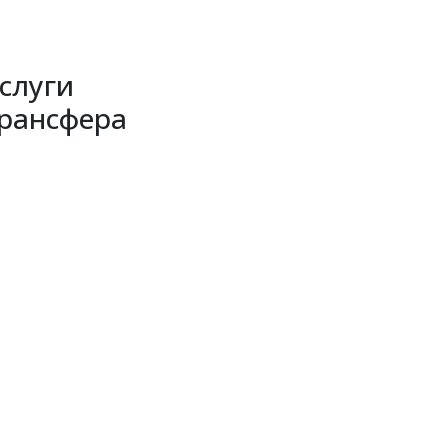
слуги
рансфера
• Аэропорт
Адлер -
Арабелла - 3500
руб
• Сочи -
Арабелла - 2200
руб
• ЛОО Вокзал -
Арабелла - 1000
руб
• Якорная Щель -
Арабелла - 300
руб
• Лазаревское -
Арабелла - 1500