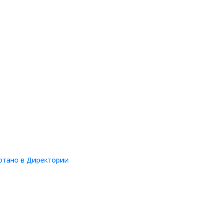
Ст
на
ор
То
ут
ад
отано в Директории